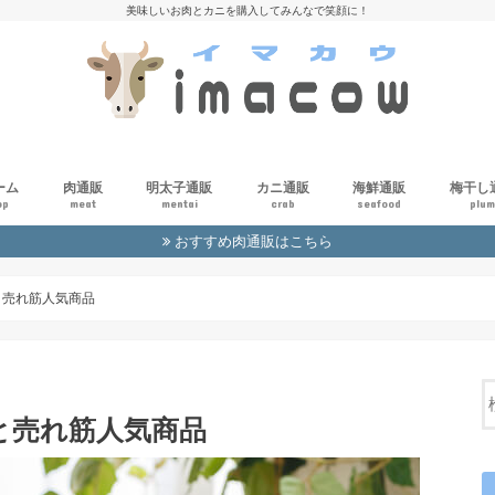
美味しいお肉とカニを購入してみんなで笑顔に！
ーム
肉通販
明太子通販
カニ通販
海鮮通販
梅干し
op
meat
mentai
crab
seafood
plu
おすすめ肉通販はこちら
肉通販の初心者ガイド
肉通販一覧
と売れ筋人気商品
と売れ筋人気商品