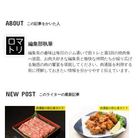
ABOUT
この記事をかいた人
編集部執筆
編集長の趣味は毎日のジム通いで筋トレと週1回の焼肉食
べ放題。お肉大好きな編集長と愉快な仲間たちが繰り広げ
る魅惑の肉の饗宴を堪能してください。肉通販を利用する
前に理解しておきたい情報を分かりやすく伝えています。
NEW POST
このライターの最新記事
肉通販の初心者ガイド
肉通販の初心者ガイド