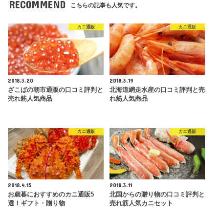
RECOMMEND
こちらの記事も人気です。
カニ通販
カニ通販
2018.3.20
2018.3.19
ざこばの朝市通販の口コミ評判と
北海道網走水産の口コミ評判と売
売れ筋人気商品
れ筋人気商品
カニ通販
カニ通販
2018.4.15
2018.3.11
お歳暮におすすめのカニ通販5
北国からの贈り物の口コミ評判と
選！ギフト・贈り物
売れ筋人気カニセット