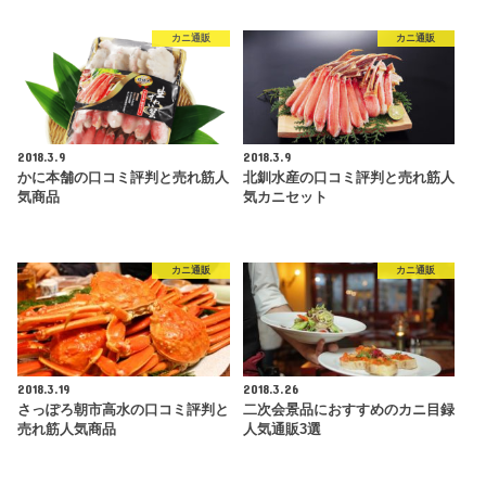
カニ通販
カニ通販
2018.3.9
2018.3.9
かに本舗の口コミ評判と売れ筋人
北釧水産の口コミ評判と売れ筋人
気商品
気カニセット
カニ通販
カニ通販
2018.3.19
2018.3.26
さっぽろ朝市高水の口コミ評判と
二次会景品におすすめのカニ目録
売れ筋人気商品
人気通販3選