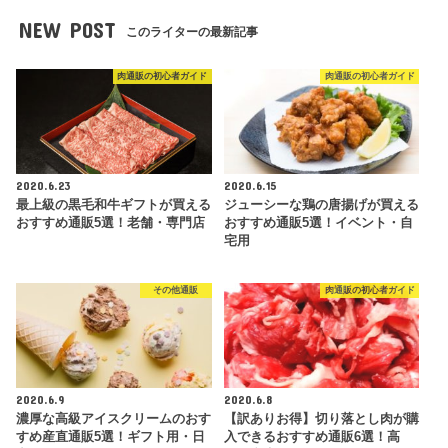
NEW POST
このライターの最新記事
肉通販の初心者ガイド
肉通販の初心者ガイド
2020.6.23
2020.6.15
最上級の黒毛和牛ギフトが買える
ジューシーな鶏の唐揚げが買える
おすすめ通販5選！老舗・専門店
おすすめ通販5選！イベント・自
宅用
その他通販
肉通販の初心者ガイド
2020.6.9
2020.6.8
濃厚な高級アイスクリームのおす
【訳ありお得】切り落とし肉が購
すめ産直通販5選！ギフト用・日
入できるおすすめ通販6選！高