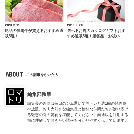
2018.2.13
2018.2.28
絶品の但馬牛が買えるおすすめ通
選べるお肉のカタログギフトおす
販5選！
すめ通販5選！贈答品・お祝い
ABOUT
この記事をかいた人
編集部執筆
編集長の趣味は毎日のジム通いで筋トレと週1回の焼肉食
べ放題。お肉大好きな編集長と愉快な仲間たちが繰り広げ
る魅惑の肉の饗宴を堪能してください。肉通販を利用する
前に理解しておきたい情報を分かりやすく伝えています。