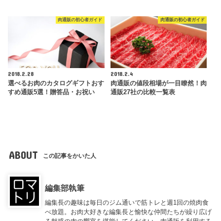
肉通販の初心者ガイド
肉通販の初心者ガイド
2018.2.28
2018.2.4
選べるお肉のカタログギフトおす
肉通販の値段相場が一目瞭然！肉
すめ通販5選！贈答品・お祝い
通販27社の比較一覧表
ABOUT
この記事をかいた人
編集部執筆
編集長の趣味は毎日のジム通いで筋トレと週1回の焼肉食
べ放題。お肉大好きな編集長と愉快な仲間たちが繰り広げ