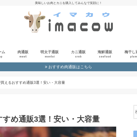
美味しいお肉とカニを購入してみんなで笑顔に！
ーム
肉通販
明太子通販
カニ通販
海鮮通販
梅干し
op
meat
mentai
crab
seafood
plu
おすすめ肉通販はこちら
肉通販の初心者ガイド
肉通販一覧
が買えるおすすめ通販3選！安い・大容量
すすめ通販3選！安い・大容量